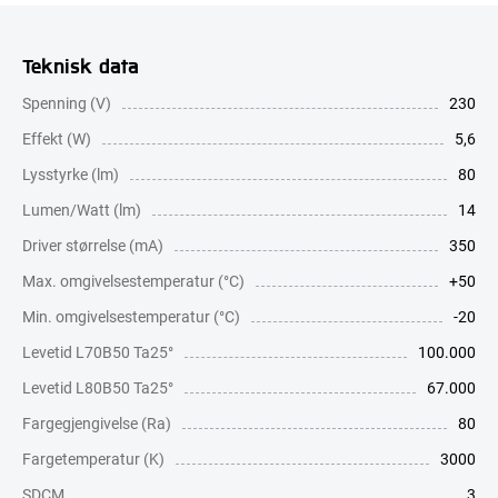
Teknisk data
Spenning (V)
230
Effekt (W)
5,6
Lysstyrke (lm)
80
Lumen/Watt (lm)
14
Driver størrelse (mA)
350
Max. omgivelsestemperatur (°C)
+50
Min. omgivelsestemperatur (°C)
-20
Levetid L70B50 Ta25°
100.000
Levetid L80B50 Ta25°
67.000
Fargegjengivelse (Ra)
80
Fargetemperatur (K)
3000
SDCM
3