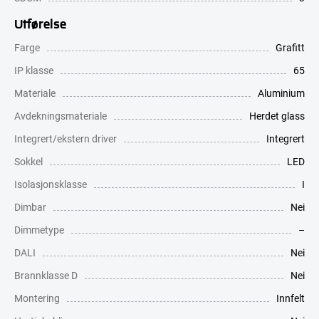
Utførelse
Farge
Grafitt
IP klasse
65
Materiale
Aluminium
Avdekningsmateriale
Herdet glass
Integrert/ekstern driver
Integrert
Sokkel
LED
Isolasjonsklasse
I
Dimbar
Nei
Dimmetype
–
DALI
Nei
Brannklasse D
Nei
Montering
Innfelt