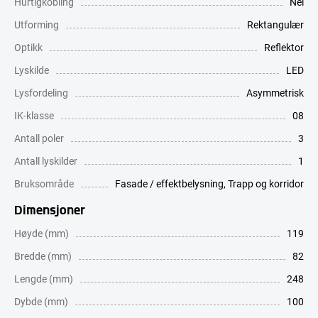
Hurtigkobling
Nei
Utforming
Rektangulær
Optikk
Reflektor
Lyskilde
LED
Lysfordeling
Asymmetrisk
IK-klasse
08
Antall poler
3
Antall lyskilder
1
Bruksområde
Fasade / effektbelysning
,
Trapp og korridor
Dimensjoner
Høyde (mm)
119
Bredde (mm)
82
Lengde (mm)
248
Dybde (mm)
100