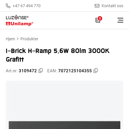
+47 67 494 770
Kontakt oss
0
Hjem
Produkter
I-Brick H-Ramp 5,6W 80lm 3000K
Grafitt
Art.nr:
3109472
EAN:
7072125104355