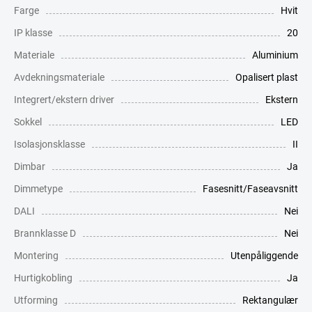
Farge
Hvit
IP klasse
20
Materiale
Aluminium
Avdekningsmateriale
Opalisert plast
Integrert/ekstern driver
Ekstern
Sokkel
LED
Isolasjonsklasse
II
Dimbar
Ja
Dimmetype
Fasesnitt/Faseavsnitt
DALI
Nei
Brannklasse D
Nei
Montering
Utenpåliggende
Hurtigkobling
Ja
Utforming
Rektangulær