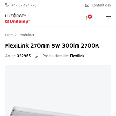
+47 67 494 770
Kontakt oss
0
Hjem
Produkter
FlexiLink 270mm 5W 300lm 2700K
Art.nr:
3229551
Produktfamilie:
Flexilink