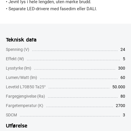
• Jevnt lys i hele lengden, uten mørke brudd.
• Separate LED-drivere med fasedim eller DALI.
Teknisk data
Spenning (V)
24
Effekt (W)
5
Lysstyrke (lm)
300
Lumen/Watt (lm)
60
Levetid L70B50 Ta25°
50.000
Fargegjengivelse (Ra)
80
Fargetemperatur (K)
2700
SDCM
3
Utførelse