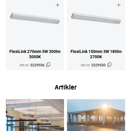
FlexiLink 270mm 5W 300lm
FlexiLink 150mm 3W 180lm
3000K
2700K
Art.nr:
3229556
Art.nr:
3229550
Artikler