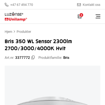
+47 67 494 770
Kontakt oss
0
Hjem
Produkter
Bris 350 WL Sensor 2300lm
2700/3000/4000K Hvit
Art.nr:
3377772
Produktfamilie:
Bris