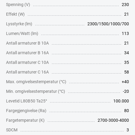
Spenning (V)
230
Effekt (W)
21
Lysstyrke (lm)
2300/1500/1000/700
Lumen/Watt (lm)
113
Antall armaturer B 10A
21
Antall armaturer B 16A
34
Antall armaturer C 10A
35
Antall armaturer C 16A
58
Max. omgivelsestemperatur (°C)
+40
Min. omgivelsestemperatur (°C)
-20
Levetid L80B50 Ta25°
100.000
Fargegjengivelse (Ra)
80
Fargetemperatur (K)
2700-3000-4000
SDCM
3