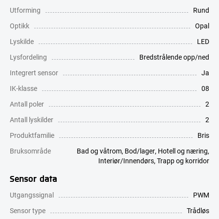
Utforming
Rund
Optikk
Opal
Lyskilde
LED
Lysfordeling
Bredstrålende opp/ned
Integrert sensor
Ja
IK-klasse
08
Antall poler
2
Antall lyskilder
2
Produktfamilie
Bris
Bruksområde
Bad og våtrom
,
Bod/lager
,
Hotell og næring
,
Interiør/Innendørs
,
Trapp og korridor
Sensor data
Utgangssignal
PWM
Sensor type
Trådløs