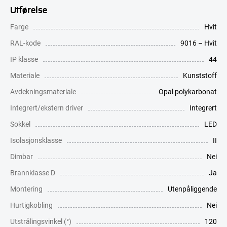
Utførelse
Farge
Hvit
RAL-kode
9016 – Hvit
IP klasse
44
Materiale
Kunststoff
Avdekningsmateriale
Opal polykarbonat
Integrert/ekstern driver
Integrert
Sokkel
LED
Isolasjonsklasse
II
Dimbar
Nei
Brannklasse D
Ja
Montering
Utenpåliggende
Hurtigkobling
Nei
Utstrålingsvinkel (°)
120