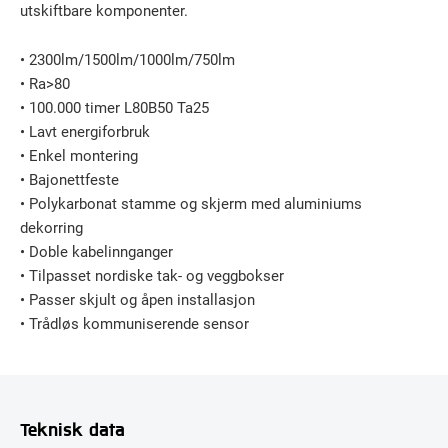
utskiftbare komponenter.
• 2300lm/1500lm/1000lm/750lm
• Ra>80
• 100.000 timer L80B50 Ta25
• Lavt energiforbruk
• Enkel montering
• Bajonettfeste
• Polykarbonat stamme og skjerm med aluminiums
dekorring
• Doble kabelinnganger
• Tilpasset nordiske tak- og veggbokser
• Passer skjult og åpen installasjon
• Trådløs kommuniserende sensor
Teknisk data