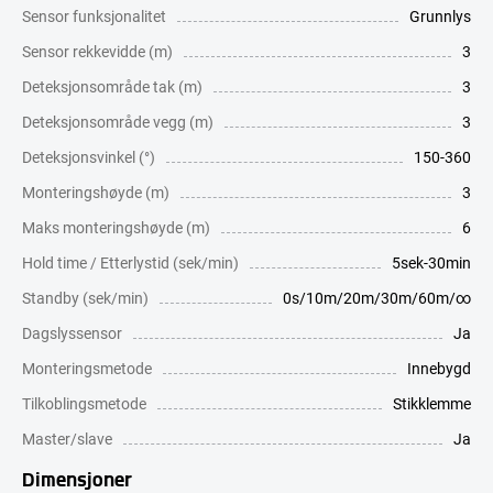
Sensor funksjonalitet
Grunnlys
Sensor rekkevidde (m)
3
Deteksjonsområde tak (m)
3
Deteksjonsområde vegg (m)
3
Deteksjonsvinkel (°)
150-360
Monteringshøyde (m)
3
Maks monteringshøyde (m)
6
Hold time / Etterlystid (sek/min)
5sek-30min
Standby (sek/min)
0s/10m/20m/30m/60m/∞
Dagslyssensor
Ja
Monteringsmetode
Innebygd
Tilkoblingsmetode
Stikklemme
Master/slave
Ja
Dimensjoner