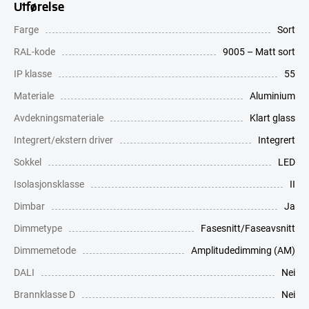
Utførelse
Farge
Sort
RAL-kode
9005 – Matt sort
IP klasse
55
Materiale
Aluminium
Avdekningsmateriale
Klart glass
Integrert/ekstern driver
Integrert
Sokkel
LED
Isolasjonsklasse
II
Dimbar
Ja
Dimmetype
Fasesnitt/Faseavsnitt
Dimmemetode
Amplitudedimming (AM)
DALI
Nei
Brannklasse D
Nei