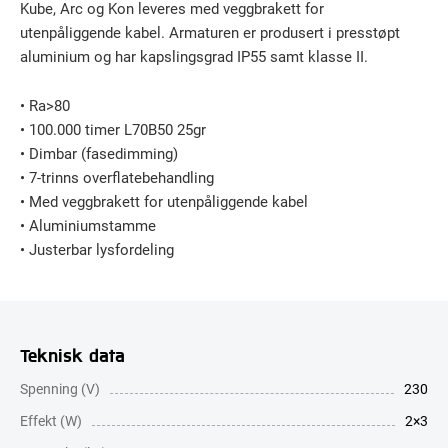
Kube, Arc og Kon leveres med veggbrakett for
utenpåliggende kabel. Armaturen er produsert i presstøpt
aluminium og har kapslingsgrad IP55 samt klasse II.
• Ra>80
• 100.000 timer L70B50 25gr
• Dimbar (fasedimming)
• 7-trinns overflatebehandling
• Med veggbrakett for utenpåliggende kabel
• Aluminiumstamme
• Justerbar lysfordeling
Teknisk data
Spenning (V)
230
Effekt (W)
2×3