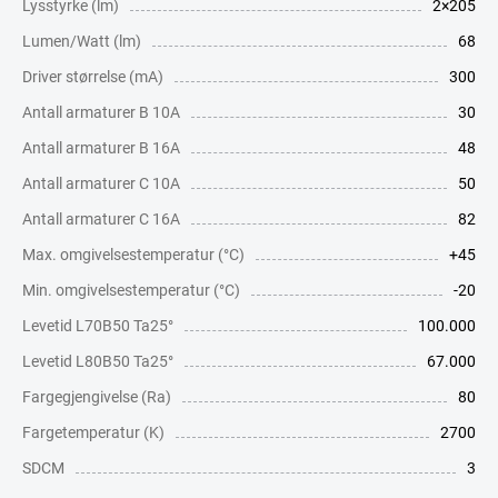
Lysstyrke (lm)
2×205
Lumen/Watt (lm)
68
Driver størrelse (mA)
300
Antall armaturer B 10A
30
Antall armaturer B 16A
48
Antall armaturer C 10A
50
Antall armaturer C 16A
82
Max. omgivelsestemperatur (°C)
+45
Min. omgivelsestemperatur (°C)
-20
Levetid L70B50 Ta25°
100.000
Levetid L80B50 Ta25°
67.000
Fargegjengivelse (Ra)
80
Fargetemperatur (K)
2700
SDCM
3