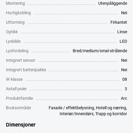
Montering
Utenpåliggende
Hurtigkobling
Nei
Utforming
Firkantet
Optikk
Linse
Lyskilde
LED
Lysfordeling
Bred/medium/smal-strålende
Integrert sensor
Nei
Integrert batteripakke
Nei
IK-klasse
08
Antall poler
3
Produktfamilie
Arc
Bruksområde
Fasade / effektbelysning
,
Hotell og næring
,
Interiør/Innendørs
,
Trapp og korridor
Dimensjoner