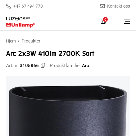
+47 67 494 770
Kontakt oss
0
Hjem
Produkter
Arc 2x3W 410lm 2700K Sort
Art.nr:
3105866
Produktfamilie:
Arc