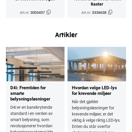
Raster
Art.nr:
3003457
Art.nr:
3336638
Artikler
D4i: Fremtiden for
Hvordan velge LED-lys
smarte
for krevende miljøer
belysningsløsninger
Når det gjelder
D4i er en banebrytende
belysningsløsninger for
standard i en verden av
krevende miljøer, er det
smart belysning, som
viktig å velge riktig LED-lys.
revolusjonerer hvordan
Enten du står overfor
belysningssystemer blir