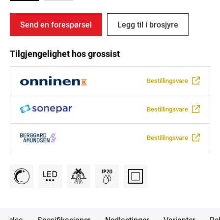
Send en forespørsel
Legg til i brosjyre
Tilgjengelighet hos grossist
Bestillingsvare
Bestillingsvare
Bestillingsvare
rivelse
Spesifikasjoner
Nedlastinger
Varianter
Rel