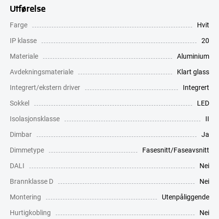
Utførelse
Farge
Hvit
IP klasse
20
Materiale
Aluminium
Avdekningsmateriale
Klart glass
Integrert/ekstern driver
Integrert
Sokkel
LED
Isolasjonsklasse
II
Dimbar
Ja
Dimmetype
Fasesnitt/Faseavsnitt
DALI
Nei
Brannklasse D
Nei
Montering
Utenpåliggende
Hurtigkobling
Nei