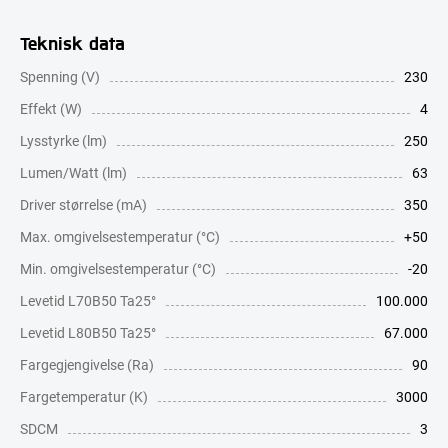
Teknisk data
Spenning (V)
230
Effekt (W)
4
Lysstyrke (lm)
250
Lumen/Watt (lm)
63
Driver størrelse (mA)
350
Max. omgivelsestemperatur (°C)
+50
Min. omgivelsestemperatur (°C)
-20
Levetid L70B50 Ta25°
100.000
Levetid L80B50 Ta25°
67.000
Fargegjengivelse (Ra)
90
Fargetemperatur (K)
3000
SDCM
3