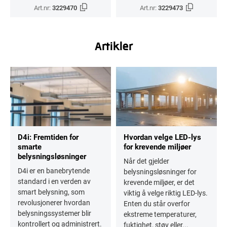
Art.nr:
3229470
Art.nr:
3229473
Artikler
D4i: Fremtiden for
Hvordan velge LED-lys
smarte
for krevende miljøer
belysningsløsninger
Når det gjelder
D4i er en banebrytende
belysningsløsninger for
standard i en verden av
krevende miljøer, er det
smart belysning, som
viktig å velge riktig LED-lys.
revolusjonerer hvordan
Enten du står overfor
belysningssystemer blir
ekstreme temperaturer,
kontrollert og administrert.
fuktighet, støv eller...