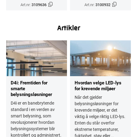
Art.nr:
3109636
Art.nr:
3100932
Artikler
D4i: Fremtiden for
Hvordan velge LED-lys
smarte
for krevende miljøer
belysningsløsninger
Når det gjelder
D4i er en banebrytende
belysningsløsninger for
standard i en verden av
krevende miljøer, er det
smart belysning, som
viktig å velge riktig LED-lys.
revolusjonerer hvordan
Enten du står overfor
belysningssystemer blir
ekstreme temperaturer,
kontrollert og administrert.
fuktighet, støv eller...