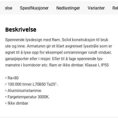
rivelse
Spesifikasjoner
Nedlastinger
Varianter
Rel
Beskrivelse
Spennende lysdesign med Ram. Solid konstruksjon til bruk
ute og inne. Armaturen gir et klart avgrenset lysstråle som er
egnet til å lyse opp for eksempel omramninger rundt vinduer,
garasjeporter eller i nisjer. Eller til å lage spennende lys-
mønstre i korridorer etc. Ram er ikke dimbar. Klasse I, IP55
• Ra>80
• 100.000 timer L70B50 Ta25°.
• Aluminiumstamme.
• Fargetemperatur 3000K.
• Ikke dimbar