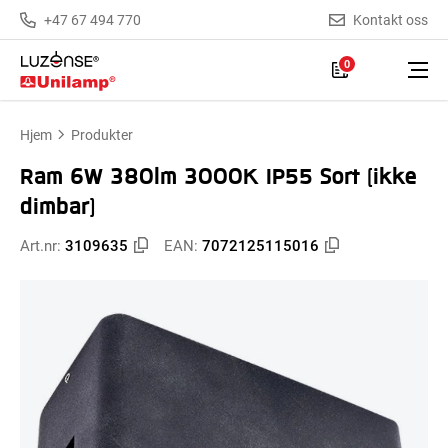
+47 67 494 770
Kontakt oss
0
Hjem
Produkter
Ram 6W 380lm 3000K IP55 Sort (ikke
dimbar)
Art.nr:
3109635
EAN:
7072125115016