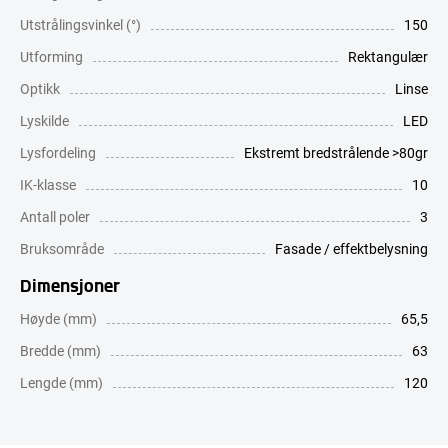
Utstrålingsvinkel (°)
150
Utforming
Rektangulær
Optikk
Linse
Lyskilde
LED
Lysfordeling
Ekstremt bredstrålende >80gr
IK-klasse
10
Antall poler
3
Bruksområde
Fasade / effektbelysning
Dimensjoner
Høyde (mm)
65,5
Bredde (mm)
63
Lengde (mm)
120