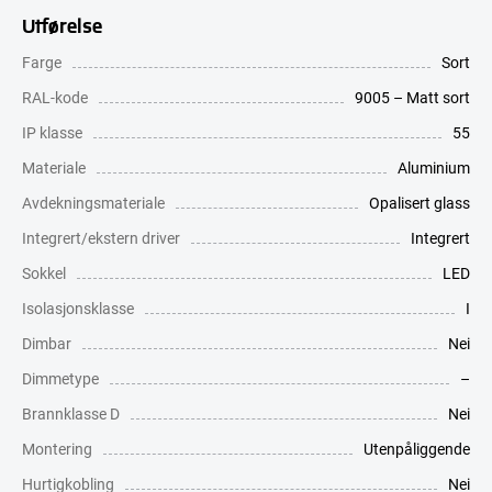
Utførelse
Farge
Sort
RAL-kode
9005 – Matt sort
IP klasse
55
Materiale
Aluminium
Avdekningsmateriale
Opalisert glass
Integrert/ekstern driver
Integrert
Sokkel
LED
Isolasjonsklasse
I
Dimbar
Nei
Dimmetype
–
Brannklasse D
Nei
Montering
Utenpåliggende
Hurtigkobling
Nei