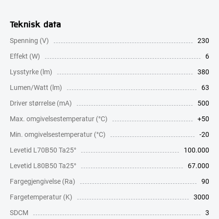
Teknisk data
Spenning (V)
230
Effekt (W)
6
Lysstyrke (lm)
380
Lumen/Watt (lm)
63
Driver størrelse (mA)
500
Max. omgivelsestemperatur (°C)
+50
Min. omgivelsestemperatur (°C)
-20
Levetid L70B50 Ta25°
100.000
Levetid L80B50 Ta25°
67.000
Fargegjengivelse (Ra)
90
Fargetemperatur (K)
3000
SDCM
3