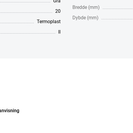
Grå
Bredde (mm)
20
Dybde (mm)
Termoplast
II
anvisning