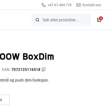
+47 67 494 770
Kontakt oss
0
100W BoxDim
EAN:
7072125116518
troll og push dim-funksjon.
ei