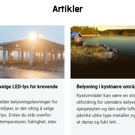
Artikler
velge LED-lys for krevende
Belysning i kystnære områ
Kystområder kan være en sto
elder belysningsløsninger for
utfordring for utendørs belys
iljøer, er det viktig å velge
sjøsprøyten og den salte luf
-lys. Enten du står overfor
påvirke ulike type metaller og
emperaturer, fuktighet, støv
at damp og fukt lett...