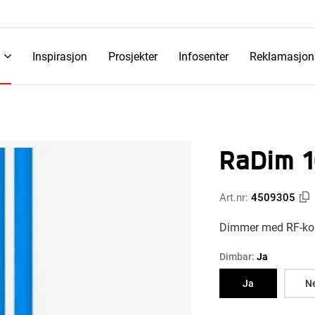
Inspirasjon
Prosjekter
Infosenter
Reklamasjon
RaDim 
Art.nr:
4509305
Dimmer med RF-kon
Dimbar:
Ja
Ja
N