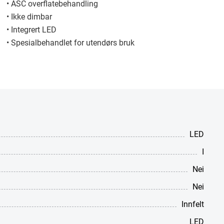
• ASC overflatebehandling
• Ikke dimbar
• Integrert LED
• Spesialbehandlet for utendørs bruk
LED
I
Nei
Nei
Innfelt
LED