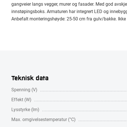
gangveier langs vegger, murer og fasader. Med god avskjerm
innstøpingsboks. Armaturen har integrert LED og innebygg
Anbefalt monteringshøyde: 25-50 cm fra gulv/bakke. Ikke d
Teknisk data
Spenning (V)
Effekt (W)
Lysstyrke (lm)
Max. omgivelsestemperatur (°C)