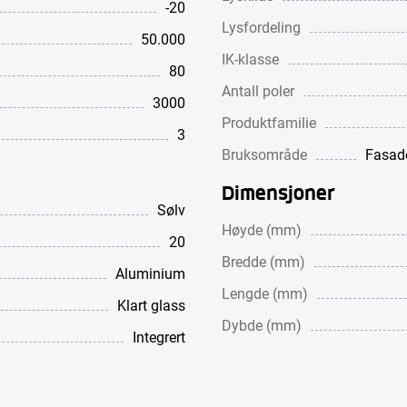
-20
Lysfordeling
50.000
IK-klasse
80
Antall poler
3000
Produktfamilie
3
Bruksområde
Fasade
Dimensjoner
Sølv
Høyde (mm)
20
Bredde (mm)
Aluminium
Lengde (mm)
Klart glass
Dybde (mm)
Integrert