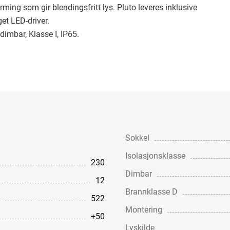
ing som gir blendingsfritt lys. Pluto leveres inklusive
et LED-driver.
imbar, Klasse I, IP65.
Sokkel
Isolasjonsklasse
230
Dimbar
12
Brannklasse D
522
Montering
+50
Lyskilde