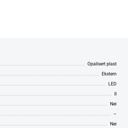
Opalisert plast
Ekstern
LED
II
Nei
–
Nei