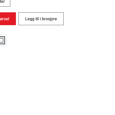
ter
ørsel
Legg til i brosjyre