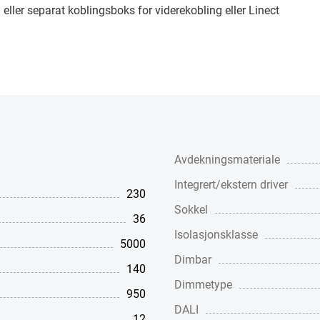
ler separat koblingsboks for viderekobling eller Linect
Avdekningsmateriale
Integrert/ekstern driver
230
Sokkel
36
Isolasjonsklasse
5000
Dimbar
140
Dimmetype
950
DALI
12