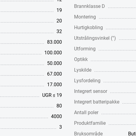
Brannklasse D
19
Montering
20
Hurtigkobling
32
Utstrålingsvinkel (°)
83.000
Utforming
100.000
Optikk
50.000
Lyskilde
67.000
Lysfordeling
17.000
Integrert sensor
UGR ≤ 19
Integrert batteripakke
80
Antall poler
4000
Produktfamilie
3
Bruksområde
But