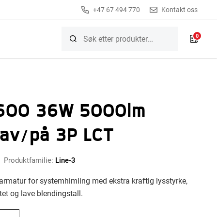
+47 67 494 770
Kontakt oss
0
 600 36W 5000lm
av/på 3P LCT
Produktfamilie:
Line-3
t armatur for systemhimling med ekstra kraftig lysstyrke,
tet og lave blendingstall.