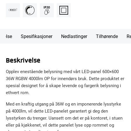
ivelse
Spesifikasjoner
Nedlastinger
Tilhørende
Re
Beskrivelse
Opplev enestående belysning med vårt LED-panel 600×600
36W RGBW 4000lm OP for innendørs bruk. Dette produktet er
spesial designet for å skape levende og fargerik belysning i
ethvert rom.
Med en kraftig utgang på 36W og en imponerende lysstyrke
på 4000lm, vil dette LED-panelet garantert gi deg den
lysstyrken du trenger. Uansett om det er på kontoret, i stuen
eller på kjøkkenet, vil dette panelet lyse opp rommet og