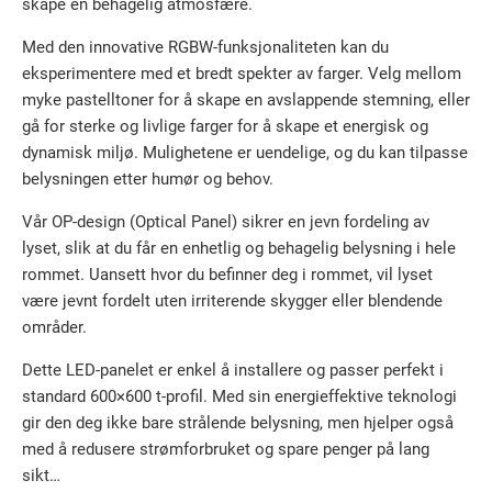
skape en behagelig atmosfære.
Med den innovative RGBW-funksjonaliteten kan du
eksperimentere med et bredt spekter av farger. Velg mellom
myke pastelltoner for å skape en avslappende stemning, eller
gå for sterke og livlige farger for å skape et energisk og
dynamisk miljø. Mulighetene er uendelige, og du kan tilpasse
belysningen etter humør og behov.
Vår OP-design (Optical Panel) sikrer en jevn fordeling av
lyset, slik at du får en enhetlig og behagelig belysning i hele
rommet. Uansett hvor du befinner deg i rommet, vil lyset
være jevnt fordelt uten irriterende skygger eller blendende
områder.
Dette LED-panelet er enkel å installere og passer perfekt i
standard 600×600 t-profil. Med sin energieffektive teknologi
gir den deg ikke bare strålende belysning, men hjelper også
med å redusere strømforbruket og spare penger på lang
sikt…