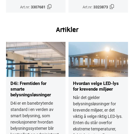
Art.nr:
3307681
Art.nr:
3323873
Artikler
D4i: Fremtiden for
Hvordan velge LED-lys
smarte
for krevende miljøer
belysningsløsninger
Når det gjelder
D4i er en banebrytende
belysningsløsninger for
standard i en verden av
krevende miljøer, er det
smart belysning, som
viktig å velge riktig LED-lys.
revolusjonerer hvordan
Enten du står overfor
belysningssystemer blir
ekstreme temperaturer,