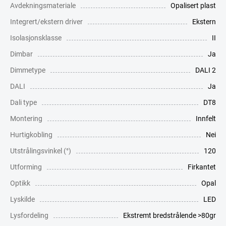
Avdekningsmateriale
Opalisert plast
Integrert/ekstern driver
Ekstern
Isolasjonsklasse
II
Dimbar
Ja
Dimmetype
DALI 2
DALI
Ja
Dali type
DT8
Montering
Innfelt
Hurtigkobling
Nei
Utstrålingsvinkel (°)
120
Utforming
Firkantet
Optikk
Opal
Lyskilde
LED
Lysfordeling
Ekstremt bredstrålende >80gr