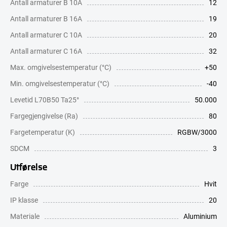
Antall armaturer B 10A
12
Antall armaturer B 16A
19
Antall armaturer C 10A
20
Antall armaturer C 16A
32
Max. omgivelsestemperatur (°C)
+50
Min. omgivelsestemperatur (°C)
-40
Levetid L70B50 Ta25°
50.000
Fargegjengivelse (Ra)
80
Fargetemperatur (K)
RGBW/3000
SDCM
3
Utførelse
Farge
Hvit
IP klasse
20
Materiale
Aluminium