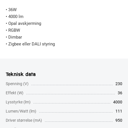
• 36W
• 4000 lm
• Opal avskjerming
• RGBW
• Dimbar
• Zigbee eller DALI styring
Teknisk data
Spenning (V)
230
Effekt (W)
36
Lysstyrke (lm)
4000
Lumen/Watt (lm)
111
Driver størrelse (mA)
950