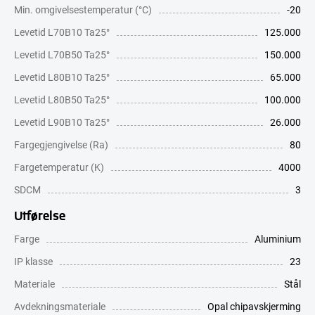
Min. omgivelsestemperatur (°C)
-20
Levetid L70B10 Ta25°
125.000
Levetid L70B50 Ta25°
150.000
Levetid L80B10 Ta25°
65.000
Levetid L80B50 Ta25°
100.000
Levetid L90B10 Ta25°
26.000
Fargegjengivelse (Ra)
80
Fargetemperatur (K)
4000
SDCM
3
Utførelse
Farge
Aluminium
IP klasse
23
Materiale
Stål
Avdekningsmateriale
Opal chipavskjerming