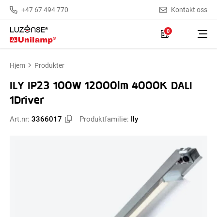
+47 67 494 770
Kontakt oss
0
Hjem
Produkter
ILY IP23 100W 12000lm 4000K DALI
1Driver
Art.nr:
3366017
Produktfamilie:
Ily