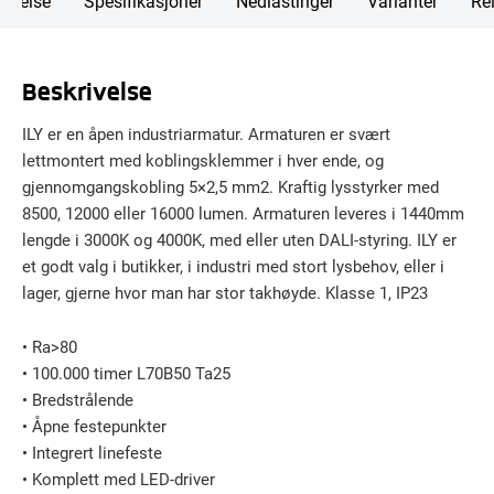
rivelse
Spesifikasjoner
Nedlastinger
Varianter
Rel
Beskrivelse
ILY er en åpen industriarmatur. Armaturen er svært
lettmontert med koblingsklemmer i hver ende, og
gjennomgangskobling 5×2,5 mm2. Kraftig lysstyrker med
8500, 12000 eller 16000 lumen. Armaturen leveres i 1440mm
lengde i 3000K og 4000K, med eller uten DALI-styring. ILY er
et godt valg i butikker, i industri med stort lysbehov, eller i
lager, gjerne hvor man har stor takhøyde. Klasse 1, IP23
• Ra>80
• 100.000 timer L70B50 Ta25
• Bredstrålende
• Åpne festepunkter
• Integrert linefeste
• Komplett med LED-driver