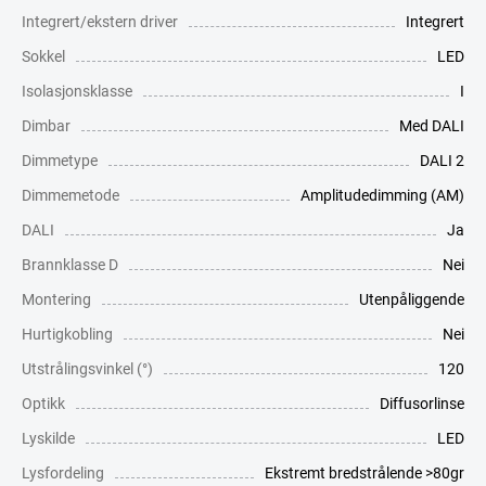
Integrert/ekstern driver
Integrert
Sokkel
LED
Isolasjonsklasse
I
Dimbar
Med DALI
Dimmetype
DALI 2
Dimmemetode
Amplitudedimming (AM)
DALI
Ja
Brannklasse D
Nei
Montering
Utenpåliggende
Hurtigkobling
Nei
Utstrålingsvinkel (°)
120
Optikk
Diffusorlinse
Lyskilde
LED
Lysfordeling
Ekstremt bredstrålende >80gr