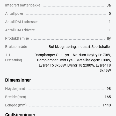
Integrert batteripakke
Ja
Antall poler
5
Antall DALI adresser
1
Antall DALI drivere
1
Produktfamilie
Ily
Bruksområde
Butikk og næring
,
Industri
,
Sportshaller
1-1
Damplamper Gult Lys – Natrium Høytrykk: 70W
,
Erstatning
Damplamper Hvitt Lys – Metallhalogen: 100W
,
Lysrør T5 3x58W
,
Lysrør T8 2x80W
,
Lysrør T8
3x49W
Dimensjoner
Høyde (mm)
98
Bredde (mm)
165
Lengde (mm)
1440
Godkjenninger