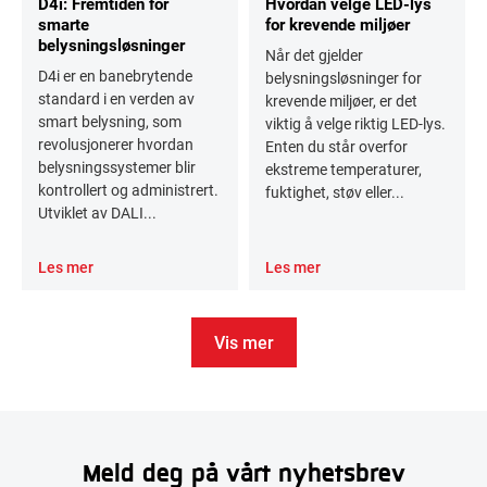
D4i: Fremtiden for
Hvordan velge LED-lys
smarte
for krevende miljøer
belysningsløsninger
Når det gjelder
D4i er en banebrytende
belysningsløsninger for
standard i en verden av
krevende miljøer, er det
smart belysning, som
viktig å velge riktig LED-lys.
revolusjonerer hvordan
Enten du står overfor
belysningssystemer blir
ekstreme temperaturer,
kontrollert og administrert.
fuktighet, støv eller...
Utviklet av DALI...
Les mer
Les mer
Vis mer
Meld deg på vårt nyhetsbrev