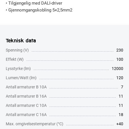
• Tilgjengelig med DALI-driver
• Gjennomgangskobling 5×2,5mm2
Teknisk data
Spenning (V)
230
Effekt (W)
100
Lysstyrke (lm)
12000
Lumen/Watt (lm)
120
Antall armaturer B 10A
7
Antall armaturer B 16A
11
Antall armaturer C 10A
11
Antall armaturer C 16A
18
Max. omgivelsestemperatur (°C)
+40