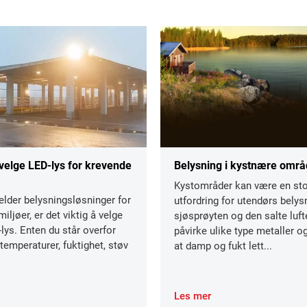
velge LED-lys for krevende
Belysning i kystnære områ
Kystområder kan være en sto
elder belysningsløsninger for
utfordring for utendørs belys
iljøer, er det viktig å velge
sjøsprøyten og den salte luf
-lys. Enten du står overfor
påvirke ulike type metaller og
emperaturer, fuktighet, støv
at damp og fukt lett...
Les mer