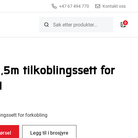
+47 67 494 770
Kontakt oss
0
1,5m tilkoblingssett for
1
ingssett for forkobling
ørsel
Legg til i brosjyre