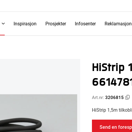
Inspirasjon
Prosjekter
Infosenter
Reklamasjon
HiStrip 
661478
Art.nr:
3206815
HiStrip 1,5m tilkobl
Send en foresp