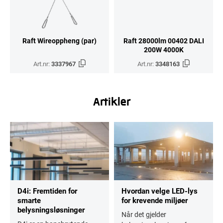
Raft Wireoppheng (par)
Raft 28000lm 00402 DALI
200W 4000K
Art.nr:
3337967
Art.nr:
3348163
Artikler
D4i: Fremtiden for
Hvordan velge LED-lys
smarte
for krevende miljøer
belysningsløsninger
Når det gjelder