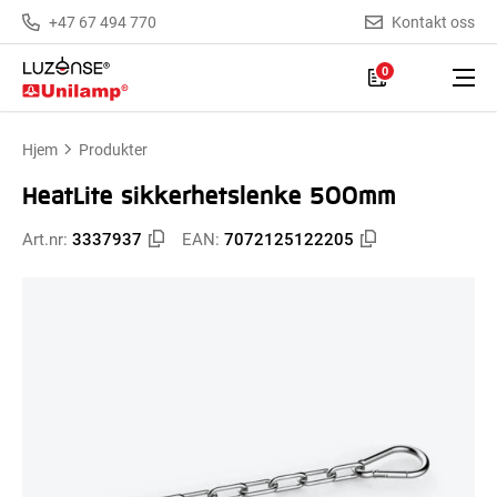
+47 67 494 770
Kontakt oss
0
Hjem
Produkter
HeatLite sikkerhetslenke 500mm
Art.nr:
3337937
EAN:
7072125122205