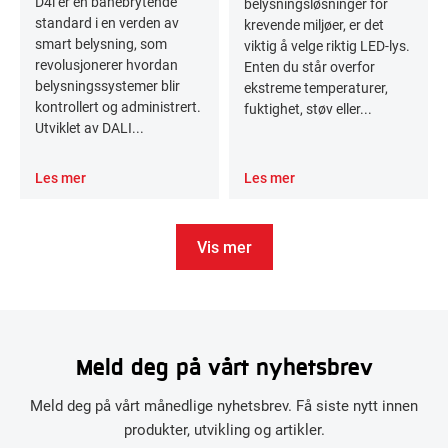
D4i er en banebrytende
belysningsløsninger for
standard i en verden av
krevende miljøer, er det
smart belysning, som
viktig å velge riktig LED-lys.
revolusjonerer hvordan
Enten du står overfor
belysningssystemer blir
ekstreme temperaturer,
kontrollert og administrert.
fuktighet, støv eller...
Utviklet av DALI...
Les mer
Les mer
Vis mer
Meld deg på vårt nyhetsbrev
Meld deg på vårt månedlige nyhetsbrev. Få siste nytt innen
produkter, utvikling og artikler.