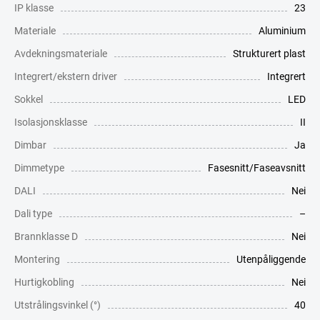
IP klasse
23
Materiale
Aluminium
Avdekningsmateriale
Strukturert plast
Integrert/ekstern driver
Integrert
Sokkel
LED
Isolasjonsklasse
II
Dimbar
Ja
Dimmetype
Fasesnitt/Faseavsnitt
DALI
Nei
Dali type
–
Brannklasse D
Nei
Montering
Utenpåliggende
Hurtigkobling
Nei
Utstrålingsvinkel (°)
40