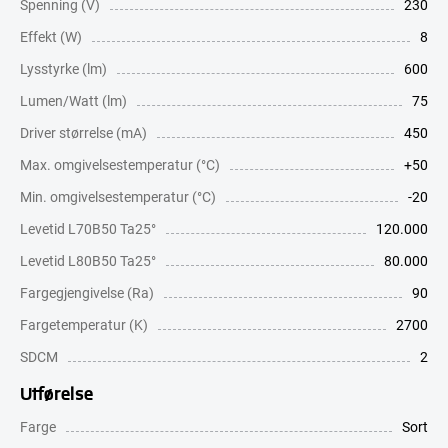
Spenning (V)
230
Effekt (W)
8
Lysstyrke (lm)
600
Lumen/Watt (lm)
75
Driver størrelse (mA)
450
Max. omgivelsestemperatur (°C)
+50
Min. omgivelsestemperatur (°C)
-20
Levetid L70B50 Ta25°
120.000
Levetid L80B50 Ta25°
80.000
Fargegjengivelse (Ra)
90
Fargetemperatur (K)
2700
SDCM
2
Utførelse
Farge
Sort