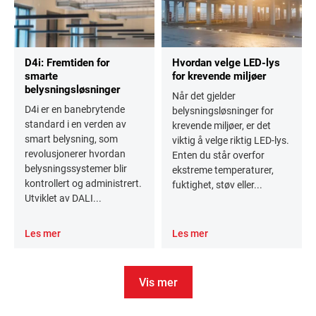
D4i: Fremtiden for
Hvordan velge LED-lys
smarte
for krevende miljøer
belysningsløsninger
Når det gjelder
D4i er en banebrytende
belysningsløsninger for
standard i en verden av
krevende miljøer, er det
smart belysning, som
viktig å velge riktig LED-lys.
revolusjonerer hvordan
Enten du står overfor
belysningssystemer blir
ekstreme temperaturer,
kontrollert og administrert.
fuktighet, støv eller...
Utviklet av DALI...
Les mer
Les mer
Vis mer