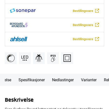
Bestillingsvare
Bestillingsvare
Bestillingsvare
rivelse
Spesifikasjoner
Nedlastinger
Varianter
Rel
Beskrivelse
Gyro Surface Round lettmontert og dekorativ utenpåliggende