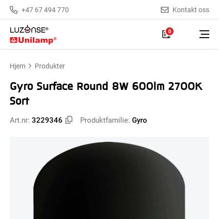
+47 67 494 770
Kontakt oss
0
Hjem
Produkter
Gyro Surface Round 8W 600lm 2700K
Sort
Art.nr:
3229346
Produktfamilie:
Gyro