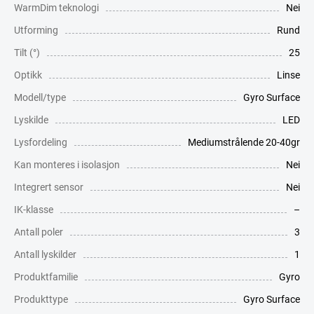
WarmDim teknologi
Nei
Utforming
Rund
Tilt (°)
25
Optikk
Linse
Modell/type
Gyro Surface
Lyskilde
LED
Lysfordeling
Mediumstrålende 20-40gr
Kan monteres i isolasjon
Nei
Integrert sensor
Nei
IK-klasse
–
Antall poler
3
Antall lyskilder
1
Produktfamilie
Gyro
Produkttype
Gyro Surface