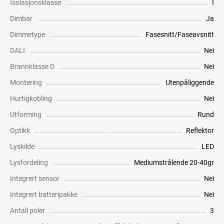
Isolasjonsklasse
I
Dimbar
Ja
Dimmetype
Fasesnitt/Faseavsnitt
DALI
Nei
Brannklasse D
Nei
Montering
Utenpåliggende
Hurtigkobling
Nei
Utforming
Rund
Optikk
Reflektor
Lyskilde
LED
Lysfordeling
Mediumstrålende 20-40gr
Integrert sensor
Nei
Integrert batteripakke
Nei
Antall poler
3