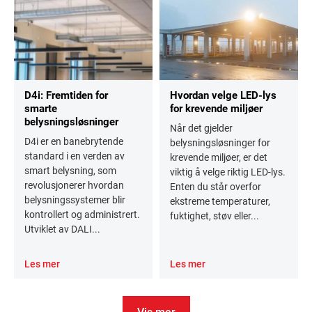
D4i: Fremtiden for
Hvordan velge LED-lys
smarte
for krevende miljøer
belysningsløsninger
Når det gjelder
D4i er en banebrytende
belysningsløsninger for
standard i en verden av
krevende miljøer, er det
smart belysning, som
viktig å velge riktig LED-lys.
revolusjonerer hvordan
Enten du står overfor
belysningssystemer blir
ekstreme temperaturer,
kontrollert og administrert.
fuktighet, støv eller...
Utviklet av DALI...
Les mer
Les mer
Vis mer