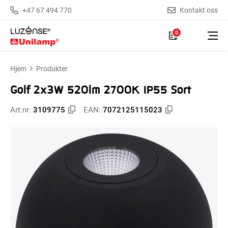
+47 67 494 770
Kontakt oss
0
Hjem
Produkter
Golf 2x3W 520lm 2700K IP55 Sort
Art.nr:
3109775
EAN:
7072125115023