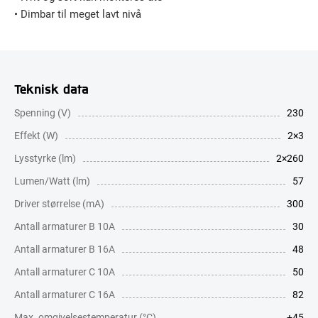
• Dimbar til meget lavt nivå
Teknisk data
Spenning (V)
230
Effekt (W)
2×3
Lysstyrke (lm)
2×260
Lumen/Watt (lm)
57
Driver størrelse (mA)
300
Antall armaturer B 10A
30
Antall armaturer B 16A
48
Antall armaturer C 10A
50
Antall armaturer C 16A
82
Max. omgivelsestemperatur (°C)
+45