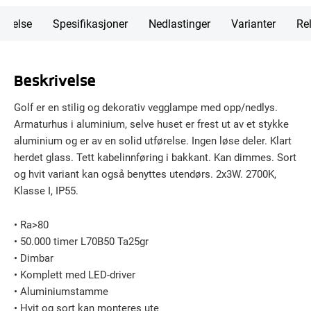
rivelse
Spesifikasjoner
Nedlastinger
Varianter
Rel
Beskrivelse
Golf er en stilig og dekorativ vegglampe med opp/nedlys.
Armaturhus i aluminium, selve huset er frest ut av et stykke
aluminium og er av en solid utførelse. Ingen løse deler. Klart
herdet glass. Tett kabelinnføring i bakkant. Kan dimmes. Sort
og hvit variant kan også benyttes utendørs. 2x3W. 2700K,
Klasse I, IP55.
• Ra>80
• 50.000 timer L70B50 Ta25gr
• Dimbar
• Komplett med LED-driver
• Aluminiumstamme
• Hvit og sort kan monteres ute