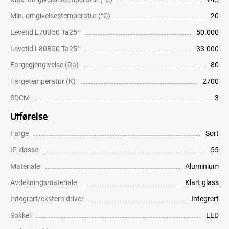
Min. omgivelsestemperatur (°C)
-20
Levetid L70B50 Ta25°
50.000
Levetid L80B50 Ta25°
33.000
Fargegjengivelse (Ra)
80
Fargetemperatur (K)
2700
SDCM
3
Utførelse
Farge
Sort
IP klasse
55
Materiale
Aluminium
Avdekningsmateriale
Klart glass
Integrert/ekstern driver
Integrert
Sokkel
LED