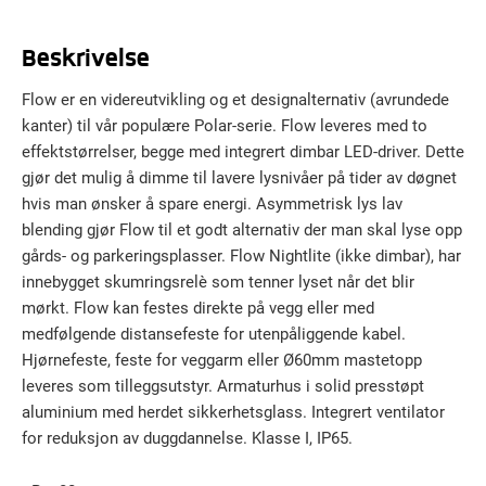
Beskrivelse
Flow er en videreutvikling og et designalternativ (avrundede
kanter) til vår populære Polar-serie. Flow leveres med to
effektstørrelser, begge med integrert dimbar LED-driver. Dette
gjør det mulig å dimme til lavere lysnivåer på tider av døgnet
hvis man ønsker å spare energi. Asymmetrisk lys lav
blending gjør Flow til et godt alternativ der man skal lyse opp
gårds- og parkeringsplasser. Flow Nightlite (ikke dimbar), har
innebygget skumringsrelè som tenner lyset når det blir
mørkt. Flow kan festes direkte på vegg eller med
medfølgende distansefeste for utenpåliggende kabel.
Hjørnefeste, feste for veggarm eller Ø60mm mastetopp
leveres som tilleggsutstyr. Armaturhus i solid presstøpt
aluminium med herdet sikkerhetsglass. Integrert ventilator
for reduksjon av duggdannelse. Klasse I, IP65.