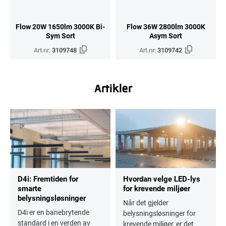
Flow 20W 1650lm 3000K Bi-
Flow 36W 2800lm 3000K
Sym Sort
Asym Sort
Art.nr:
3109748
Art.nr:
3109742
Artikler
D4i: Fremtiden for
Hvordan velge LED-lys
smarte
for krevende miljøer
belysningsløsninger
Når det gjelder
D4i er en banebrytende
belysningsløsninger for
standard i en verden av
krevende miljøer, er det