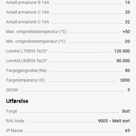
Antall armaturer B 16A
19
Antall armaturer C 10A
20
Antall armaturer C 16A
32
Max. omgivelsestemperatur (°C)
+50
Min. omgivelsestemperatur (°C)
-20
Levetid L70B50 Ta25°
120.000
Levetid L80B50 Ta25°
80.000
Fargegjengivelse (Ra)
80
Fargetemperatur (K)
3000
SDCM
3
Utførelse
Farge
Sort
RAL-kode
9005 – Matt sort
IP klasse
65