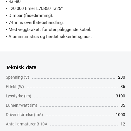
• Ra>80
• 120.000 timer L70B50 Ta25°
• Dimbar (fasedimming).
• 7-trinns overflatebehandling.
• Med veggbrakett for utenpåliggende kabel.
• Aluminiumshus og herdet sikkerhetsglass.
Teknisk data
Spenning (V)
230
Effekt (W)
36
Lysstyrke (lm)
3100
Lumen/Watt (lm)
85
Driver størrelse (mA)
1000
Antall armaturer B 10A
12