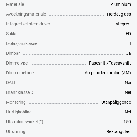
Materiale
Aluminium
Avdekningsmateriale
Herdet glass
Integrert/ekstern driver
Integrert
Sokkel
LED
Isolasjonsklasse
I
Dimbar
Ja
Dimmetype
Fasesnitt/Faseavsnitt
Dimmemetode
Amplitudedimming (AM)
DALI
Nei
Brannklasse D
Nei
Montering
Utenpåliggende
Hurtigkobling
Nei
Utstrålingsvinkel (°)
150
Utforming
Rektangulær