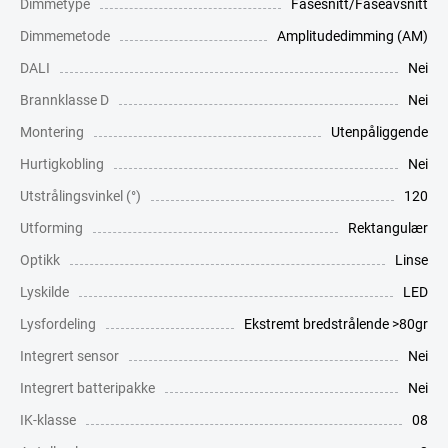
Dimmetype
Fasesnitt/Faseavsnitt
Dimmemetode
Amplitudedimming (AM)
DALI
Nei
Brannklasse D
Nei
Montering
Utenpåliggende
Hurtigkobling
Nei
Utstrålingsvinkel (°)
120
Utforming
Rektangulær
Optikk
Linse
Lyskilde
LED
Lysfordeling
Ekstremt bredstrålende >80gr
Integrert sensor
Nei
Integrert batteripakke
Nei
IK-klasse
08