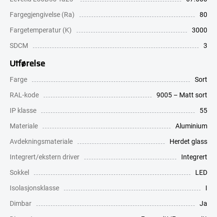
Fargegjengivelse (Ra)
80
Fargetemperatur (K)
3000
SDCM
3
Utførelse
Farge
Sort
RAL-kode
9005 – Matt sort
IP klasse
55
Materiale
Aluminium
Avdekningsmateriale
Herdet glass
Integrert/ekstern driver
Integrert
Sokkel
LED
Isolasjonsklasse
I
Dimbar
Ja