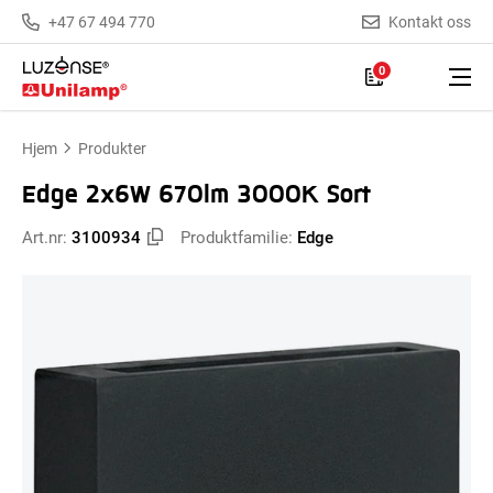
+47 67 494 770
Kontakt oss
0
Hjem
Produkter
Edge 2x6W 670lm 3000K Sort
Art.nr:
3100934
Produktfamilie:
Edge