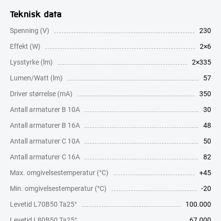
Teknisk data
Spenning (V)
230
Effekt (W)
2×6
Lysstyrke (lm)
2×335
Lumen/Watt (lm)
57
Driver størrelse (mA)
350
Antall armaturer B 10A
30
Antall armaturer B 16A
48
Antall armaturer C 10A
50
Antall armaturer C 16A
82
Max. omgivelsestemperatur (°C)
+45
Min. omgivelsestemperatur (°C)
-20
Levetid L70B50 Ta25°
100.000
Levetid L80B50 Ta25°
67.000