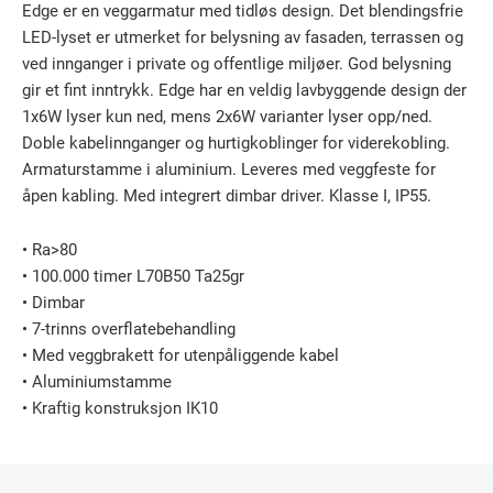
Edge er en veggarmatur med tidløs design. Det blendingsfrie
LED-lyset er utmerket for belysning av fasaden, terrassen og
ved innganger i private og offentlige miljøer. God belysning
gir et fint inntrykk. Edge har en veldig lavbyggende design der
1x6W lyser kun ned, mens 2x6W varianter lyser opp/ned.
Doble kabelinnganger og hurtigkoblinger for viderekobling.
Armaturstamme i aluminium. Leveres med veggfeste for
åpen kabling. Med integrert dimbar driver. Klasse I, IP55.
• Ra>80
• 100.000 timer L70B50 Ta25gr
• Dimbar
• 7-trinns overflatebehandling
• Med veggbrakett for utenpåliggende kabel
• Aluminiumstamme
• Kraftig konstruksjon IK10