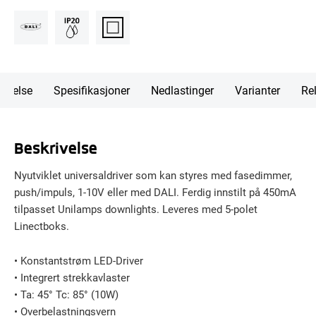
rivelse
Spesifikasjoner
Nedlastinger
Varianter
Rel
Beskrivelse
Nyutviklet universaldriver som kan styres med fasedimmer,
push/impuls, 1-10V eller med DALI. Ferdig innstilt på 450mA
tilpasset Unilamps downlights. Leveres med 5-polet
Linectboks.
• Konstantstrøm LED-Driver
• Integrert strekkavlaster
• Ta: 45° Tc: 85° (10W)
• Overbelastningsvern