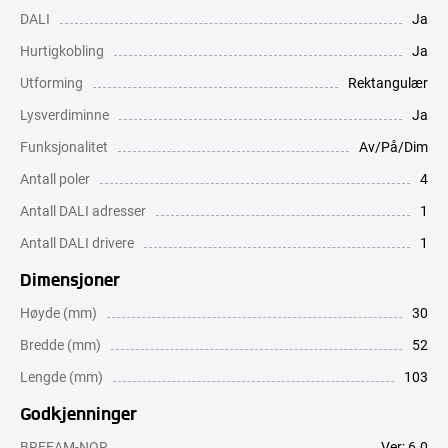
DALI
Ja
Hurtigkobling
Ja
Utforming
Rektangulær
Lysverdiminne
Ja
Funksjonalitet
Av/På/Dim
Antall poler
4
Antall DALI adresser
1
Antall DALI drivere
1
Dimensjoner
Høyde (mm)
30
Bredde (mm)
52
Lengde (mm)
103
Godkjenninger
BREEAM-NOR
Ver: 6.0