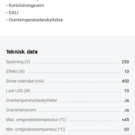
• Kortslutningsvern
• DALI
• Overtemperaturbeskyttelse
Teknisk data
Spenning (V)
230
Effekt (W)
10
Driver størrelse (mA)
450
Last LED (W)
10
Overtemperaturbeskyttelse
Ja
Overstrømsvern
Ja
Max. omgivelsestemperatur (°C)
+45
Min. omgivelsestemperatur (°C)
-20