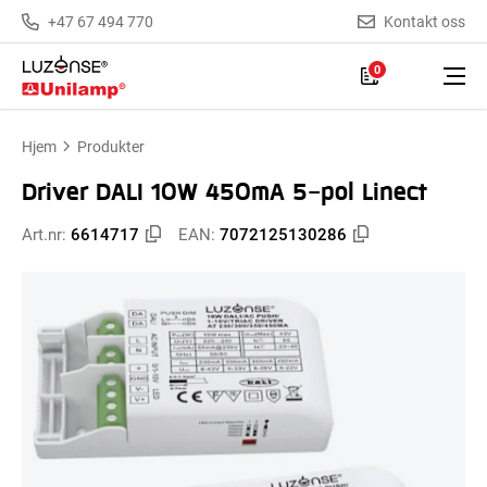
+47 67 494 770
Kontakt oss
0
Hjem
Produkter
Driver DALI 10W 450mA 5-pol Linect
Art.nr:
6614717
EAN:
7072125130286