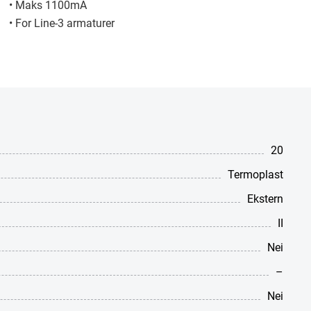
• Maks 1100mA
• For Line-3 armaturer
20
Termoplast
Ekstern
II
Nei
–
Nei