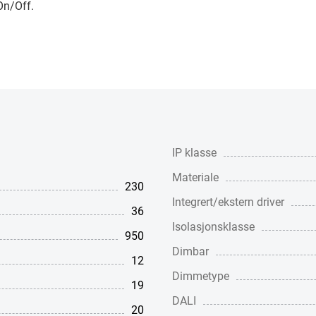
On/Off.
IP klasse
Materiale
230
Integrert/ekstern driver
36
Isolasjonsklasse
950
Dimbar
12
Dimmetype
19
DALI
20