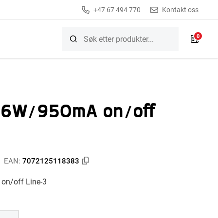
+47 67 494 770
Kontakt oss
0
 36W/950mA on/off
EAN:
7072125118383
on/off Line-3