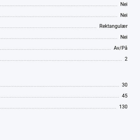
Nei
Nei
Rektangulær
Nei
Av/På
2
30
45
130