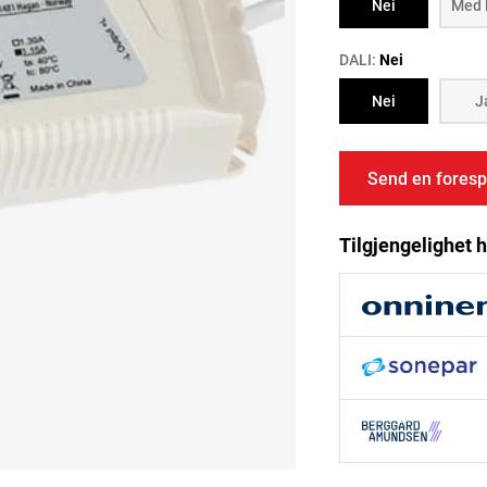
Nei
Med 
DALI:
Nei
Nei
J
Send en foresp
Tilgjengelighet h