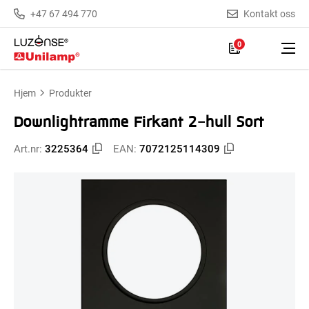
+47 67 494 770
Kontakt oss
0
Hjem
Produkter
Downlightramme Firkant 2-hull Sort
Art.nr:
3225364
EAN:
7072125114309