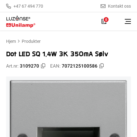
+47 67 494 770
Kontakt oss
0
Hjem
Produkter
Dot LED SQ 1,4W 3K 350mA Sølv
Art.nr:
3109270
EAN:
7072125100586