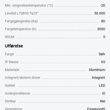
Min. omgivelsestemperatur (°C)
-20
Levetid L70B50 Ta25°
50.000
Fargegjengivelse (Ra)
80
Fargetemperatur (K)
3000
SDCM
5
Utførelse
Farge
Sølv
IP klasse
65
Materiale
Aluminium
Integrert/ekstern driver
Integrert
Sokkel
LED
Isolasjonsklasse
III
Dimbar
Nei
Dimmetype
Faseavsnitt