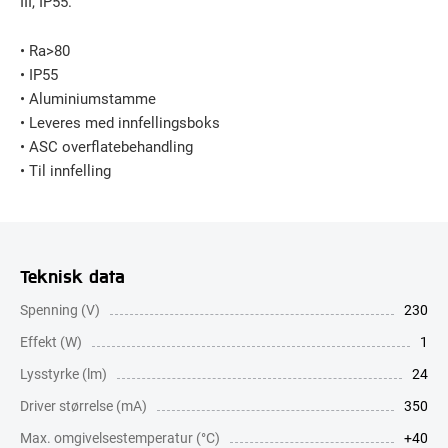
III, IP55.
• Ra>80
• IP55
• Aluminiumstamme
• Leveres med innfellingsboks
• ASC overflatebehandling
• Til innfelling
Teknisk data
Spenning (V)
230
Effekt (W)
1
Lysstyrke (lm)
24
Driver størrelse (mA)
350
Max. omgivelsestemperatur (°C)
+40