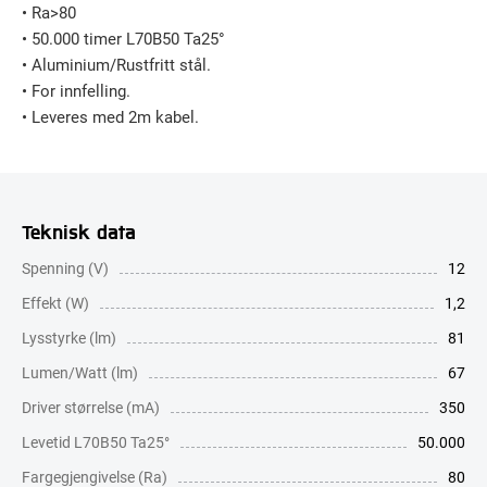
• Ra>80
• 50.000 timer L70B50 Ta25°
• Aluminium/Rustfritt stål.
• For innfelling.
• Leveres med 2m kabel.
Teknisk data
Spenning (V)
12
Effekt (W)
1,2
Lysstyrke (lm)
81
Lumen/Watt (lm)
67
Driver størrelse (mA)
350
Levetid L70B50 Ta25°
50.000
Fargegjengivelse (Ra)
80