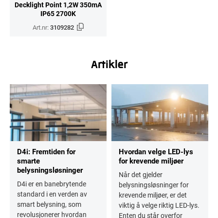
Decklight Point 1,2W 350mA
IP65 2700K
Art.nr:
3109282
Artikler
D4i: Fremtiden for
Hvordan velge LED-lys
smarte
for krevende miljøer
belysningsløsninger
Når det gjelder
D4i er en banebrytende
belysningsløsninger for
standard i en verden av
krevende miljøer, er det
smart belysning, som
viktig å velge riktig LED-lys.
revolusjonerer hvordan
Enten du står overfor