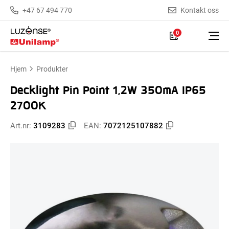
+47 67 494 770
Kontakt oss
0
Hjem
Produkter
Decklight Pin Point 1,2W 350mA IP65
2700K
Art.nr:
3109283
EAN:
7072125107882