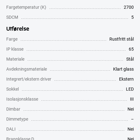
Fargetemperatur (K)
2700
SDCM
5
Utførelse
Farge
Rustfritt stål
IP klasse
65
Materiale
Stål
Avdekningsmateriale
Klart glass
Integrert/ekstern driver
Ekstern
Sokkel
LED
Isolasjonsklasse
III
Dimbar
Nei
Dimmetype
–
DALI
Nei
Brannklasse D
Nei