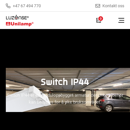
+47 67 494 770
Kontakt oss
0
Switch IP44
Switch IP44 er en moduloppbygget armatur der ulike tilbehør
kan benyttes for å øke bruksområdet.