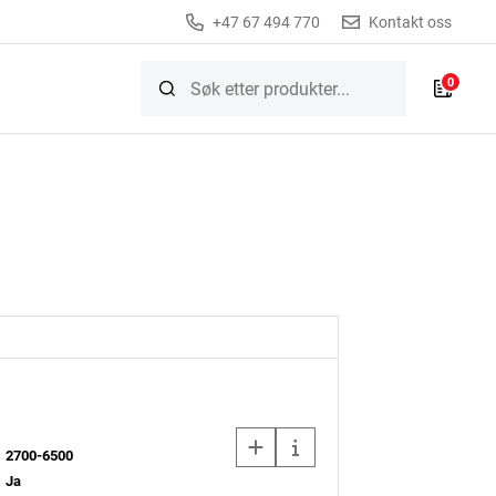
+47 67 494 770
Kontakt oss
0
2700-6500
Ja