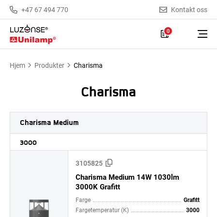
+47 67 494 770
Kontakt oss
0
Hjem
Produkter
Charisma
Charisma
Charisma Medium
3000
3105825
Charisma Medium 14W 1030lm
3000K Grafitt
Farge
Grafitt
Fargetemperatur (K)
3000