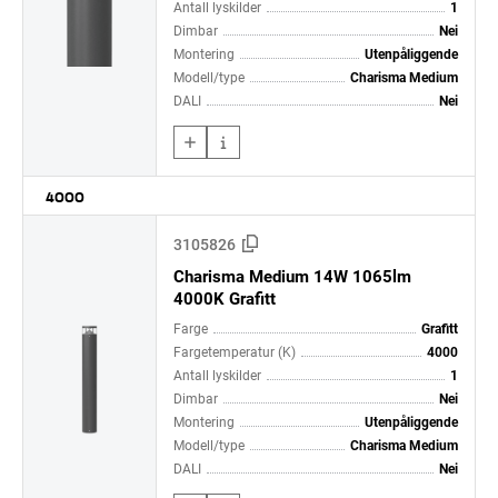
Antall lyskilder
1
Dimbar
Nei
Montering
Utenpåliggende
Modell/type
Charisma Medium
DALI
Nei
4000
3105826
Charisma Medium 14W 1065lm
4000K Grafitt
Farge
Grafitt
Fargetemperatur (K)
4000
Antall lyskilder
1
Dimbar
Nei
Montering
Utenpåliggende
Modell/type
Charisma Medium
DALI
Nei